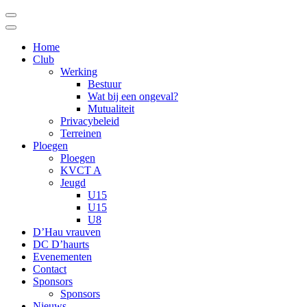
Ga
naar
inhoud
Home
(Druk
Club
enter)
Werking
Bestuur
Wat bij een ongeval?
Mutualiteit
Privacybeleid
Terreinen
Ploegen
Ploegen
KVCT A
Jeugd
U15
U15
U8
D’Hau vrauven
DC D’haurts
Evenementen
Contact
Sponsors
Sponsors
Nieuws