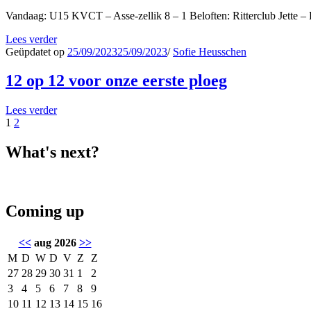
Vandaag: U15 KVCT – Asse-zellik 8 – 1 Beloften: Ritterclub Jette
Lees verder
Geüpdatet op
25/09/2023
25/09/2023
/
Sofie Heusschen
12 op 12 voor onze eerste ploeg
Lees verder
Berichten
Pagina
Pagina
1
2
paginering
What's next?
Coming up
<<
aug 2026
>>
M
D
W
D
V
Z
Z
27
28
29
30
31
1
2
3
4
5
6
7
8
9
10
11
12
13
14
15
16