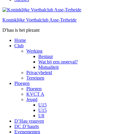
Koninklijke Voetbalclub Asse-Terheide
D'hau is het plezant
Home
Club
Werking
Bestuur
Wat bij een ongeval?
Mutualiteit
Privacybeleid
Terreinen
Ploegen
Ploegen
KVCT A
Jeugd
U15
U15
U8
D’Hau vrauven
DC D’haurts
Evenementen